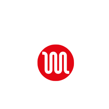
Podporná asociácia EG rozdelila na konci roka 13
600 eur
7. 1. 2026
Aj v roku 2025 mohli zamestnanci spoločností v EG Group
poukázať 2 % z daní z príjmov za rok 2024 do Podpornej
asociácie EG. Vlastník následne túto čiastku zdvojnásobil a
celkovo 13 660 eur putovalo na podporu vybraným
zamestnancom.
Prečítať viac
Zdielať